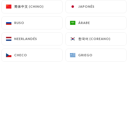
简体中文 (CHINO)
简体中文 (CHINO)
JAPONÉS
JAPONÉS
8.50€
RUSO
RUSO
ÁRABE
ÁRABE
8.50€
한국어 (COREANO)
한국어 (COREANO)
NEERLANDÉS
NEERLANDÉS
12.50€
CHECO
CHECO
GRIEGO
GRIEGO
4.00€
4.00€
5.00€