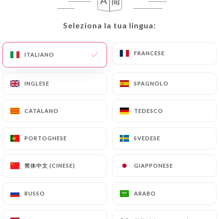
Seleziona la tua lingua:
Seleziona la tua lingua:
FRANCESE
FRANCESE
ITALIANO
ITALIANO
INGLESE
INGLESE
SPAGNOLO
SPAGNOLO
RECENSIONE 72
CATALANO
CATALANO
TEDESCO
TEDESCO
RESTAURANT INDIEN
PORTOGHESE
PORTOGHESE
SVEDESE
SVEDESE
4 Rue De La Félicité
75017 Paris France
简体中文 (CINESE)
简体中文 (CINESE)
GIAPPONESE
GIAPPONESE
RUSSO
RUSSO
ARABO
ARABO
Chi siamo?