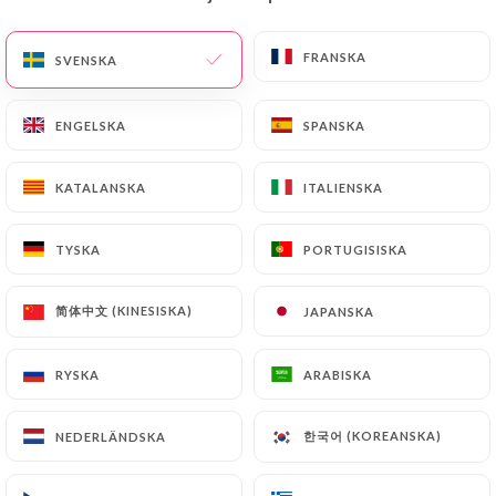
SV
MENY
FRANSKA
FRANSKA
SVENSKA
SVENSKA
ENGELSKA
ENGELSKA
SPANSKA
SPANSKA
KATALANSKA
KATALANSKA
ITALIENSKA
ITALIENSKA
/
HEM
KONTAKT
Kontakt
TYSKA
TYSKA
PORTUGISISKA
PORTUGISISKA
简体中文 (KINESISKA)
简体中文 (KINESISKA)
JAPANSKA
JAPANSKA
RYSKA
RYSKA
ARABISKA
ARABISKA
한국어 (KOREANSKA)
한국어 (KOREANSKA)
NEDERLÄNDSKA
NEDERLÄNDSKA
Royal Indien