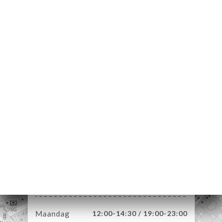
ME
VEREN
ELLEN
ERIJ
IEW
NU
TACT
4 Rue de la Félicité
75017 Paris France
Maandag
12:00-14:30 / 19:00-23:00