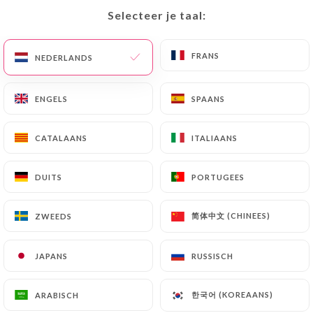
Selecteer je taal:
Selecteer je taal:
NL
MENU
FRANS
FRANS
NEDERLANDS
NEDERLANDS
ENGELS
ENGELS
SPAANS
SPAANS
/
HOME
CONTACT
CATALAANS
CATALAANS
ITALIAANS
ITALIAANS
Contact
DUITS
DUITS
PORTUGEES
PORTUGEES
简体中文 (CHINEES)
简体中文 (CHINEES)
ZWEEDS
ZWEEDS
JAPANS
JAPANS
RUSSISCH
RUSSISCH
Royal Indien
한국어 (KOREAANS)
한국어 (KOREAANS)
ARABISCH
ARABISCH