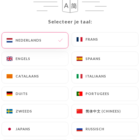
Selecteer je taal:
Selecteer je taal:
FRANS
FRANS
NEDERLANDS
NEDERLANDS
ENGELS
ENGELS
SPAANS
SPAANS
72 REVIEW
CATALAANS
CATALAANS
ITALIAANS
ITALIAANS
RESTAURANT INDIEN
4 Rue De La Félicité
DUITS
DUITS
PORTUGEES
PORTUGEES
75017 Paris France
简体中文 (CHINEES)
简体中文 (CHINEES)
ZWEEDS
ZWEEDS
JAPANS
JAPANS
RUSSISCH
RUSSISCH
Wie zijn wij?