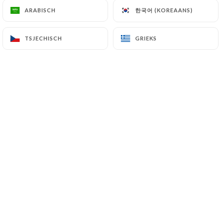
한국어 (KOREAANS)
한국어 (KOREAANS)
ARABISCH
ARABISCH
Chez Royal Indien, nous vous
TSJECHISCH
TSJECHISCH
GRIEKS
GRIEKS
proposons de déguster les grands
classiques de la cuisine indienne. Vous
goûterez nos plats en sauce,
végétariens, grillades au four
Tandoori, pains indiens... Notre cuisine
maison est réalisé à partir
d'ingrédients rigoureusement
sélectionnés !
Situé 4 Rue de la Félicité dans le 17 ème
arrondissement de Paris à 5 minutes à
pied de la station de métro Wagram, le
restaurant est très facile d’accès.